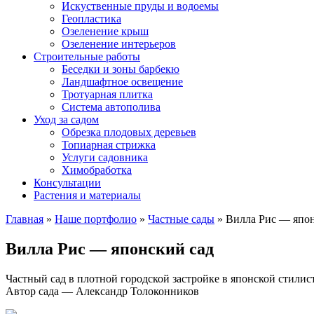
Искуственные пруды и водоемы
Геопластика
Озеленение крыш
Озеленение интерьеров
Строительные работы
Беседки и зоны барбекю
Ландшафтное освещение
Тротуарная плитка
Система автополива
Уход за садом
Обрезка плодовых деревьев
Топиарная стрижка
Услуги садовника
Химобработка
Консультации
Растения и материалы
Главная
»
Нашe портфолио
»
Частные сады
»
Вилла Рис — япон
Вилла Рис — японский сад
Частный сад в плотной городской застройке в японской стилист
Автор сада — Александр Толоконников